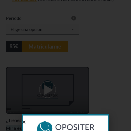
Periodo
85
€
Matricularme
¿Tienes dudas de cómo hacer el curso?
Mira este vídeo