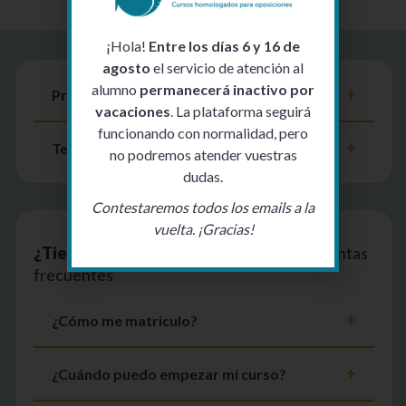
¡Hola!
Entre los días 6 y 16 de
agosto
el servicio de atención al
alumno
permanecerá inactivo por
Presentación del curso
vacaciones
. La plataforma seguirá
funcionando con normalidad, pero
Temario
no podremos atender vuestras
dudas.
Contestaremos todos los emails a la
vuelta. ¡Gracias!
¿Tienes dudas?
Aquí tienes algunas preguntas
frecuentes
¿Cómo me matriculo?
¿Cuándo puedo empezar mi curso?