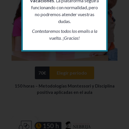
vacaciones
. La plataforma seguirá
funcionando con normalidad, pero
no podremos atender vuestras
dudas.
Contestaremos todos los emails a la
vuelta. ¡Gracias!
70
€
Elegir periodo
150 horas – Metodologías Montessori y Disciplina
positiva aplicadas en el aula