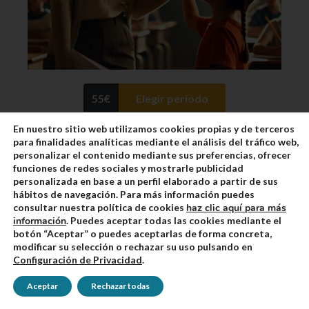
55
€
Elegir periodo
En nuestro sitio web utilizamos cookies propias y de terceros
100 horas – Técnicas efectivas para el rendimiento
para finalidades analíticas mediante el análisis del tráfico web,
académico en el alumnado
personalizar el contenido mediante sus preferencias, ofrecer
funciones de redes sociales y mostrarle publicidad
personalizada en base a un perfil elaborado a partir de sus
hábitos de navegación. Para más información puedes
consultar nuestra política de cookies
haz clic aquí para más
información
. Puedes aceptar todas las cookies mediante el
botón “Aceptar” o puedes aceptarlas de forma concreta,
modificar su selección o rechazar su uso pulsando en
Configuración de Privacidad
.
Valoración en google
4.7
Aceptar
Rechazar todas