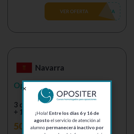
Navarra
Oposiciones
Educación
3 cursos homologados 150h
+ 1 curso homologado 50h
¡Hola!
Entre los días 6 y 16 de
agosto
el servicio de atención al
500 h
alumno
permanecerá inactivo por