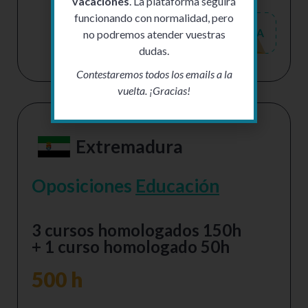
vacaciones
. La plataforma seguirá
funcionando con normalidad, pero
no podremos atender vuestras
dudas.
Contestaremos todos los emails a la
vuelta. ¡Gracias!
Extremadura
Oposiciones
Educación
3 cursos homologados 150h
+ 1 curso homologado 50h
500 h