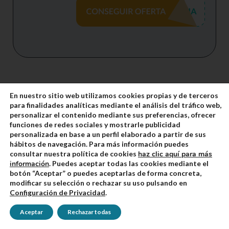
En nuestro sitio web utilizamos cookies propias y de terceros
para finalidades analíticas mediante el análisis del tráfico web,
Oferta 1 curso
personalizar el contenido mediante sus preferencias, ofrecer
75h Word
funciones de redes sociales y mostrarle publicidad
personalizada en base a un perfil elaborado a partir de sus
+ 1 curso
hábitos de navegación. Para más información puedes
consultar nuestra política de cookies
haz clic aquí para más
50h Excel o Correo Electrónico
información
. Puedes aceptar todas las cookies mediante el
para oposiciones de justicia
botón “Aceptar” o puedes aceptarlas de forma concreta,
modificar su selección o rechazar su uso pulsando en
Configuración de Privacidad
.
Oposiciones
Justicia
Valoración en google
4.7
Aceptar
Rechazar todas