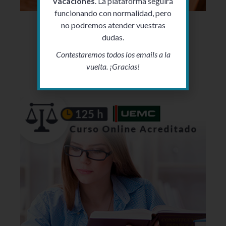
vacaciones
. La plataforma seguirá
funcionando con normalidad, pero
no podremos atender vuestras
130
€
Elegir periodo
dudas.
Contestaremos todos los emails a la
125 horas – La ejecución civil
vuelta. ¡Gracias!