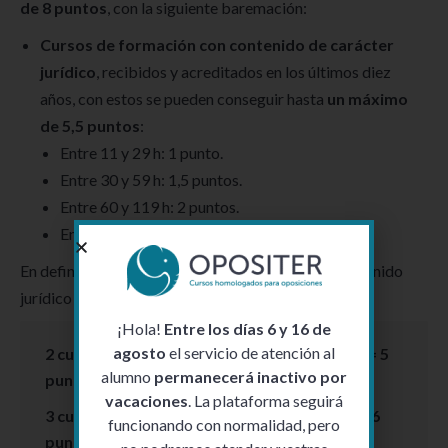
de 8 puntos
, con la siguiente baremación:
Cursos de formación con contenido de carácter
jurídico
, recibidos y acreditados en los últimos diez
años, con estos se pueden conseguir hasta
un máximo
de 5,5 puntos
:
Entre 11 y 29 h: 1 punto.
Entre 30 y 59 h: 1,5 puntos.
Entre 60 y 119 h: 2 puntos.
Entre 120 o más h: 2,5 puntos.
En definitiva, si nos lo llevamos a los cursos de contenido
jurídico de Opositer:
¡Hola!
Entre los días 6 y 16 de
agosto
el servicio de atención al
2 cursos de contenido jurídico de 125 horas = 5
alumno
permanecerá inactivo por
puntos
vacaciones
. La plataforma seguirá
3 cursos de contenido jurídico de 75 horas = 6
funcionando con normalidad, pero
puntos