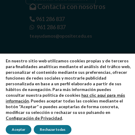
Contacta con nosotros
961 286 837
961 286 837
teayudamos@opositer.edu.es
En nuestro sitio web utilizamos cookies propias y de terceros
para finalidades analíticas mediante el análisis del tráfico web,
personalizar el contenido mediante sus preferencias, ofrecer
funciones de redes sociales y mostrarle publicidad
personalizada en base a un perfil elaborado a partir de sus
Quiénes somos
hábitos de navegación. Para más información puedes
consultar nuestra política de cookies
haz clic aquí para más
Aviso Legal
información
. Puedes aceptar todas las cookies mediante el
Política de Privacidad
botón “Aceptar” o puedes aceptarlas de forma concreta,
modificar su selección o rechazar su uso pulsando en
Política de Cookies
Configuración de Privacidad
.
Condiciones Generales
Valoración en google
4.7
Aceptar
Rechazar todas