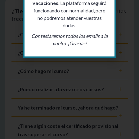
vacaciones
. La plataforma seguirá
funcionando con normalidad, pero
¿Tienes dudas?
Aquí tienes algunas preguntas
no podremos atender vuestras
frecuentes
dudas.
¿Cómo me matriculo?
Contestaremos todos los emails a la
vuelta. ¡Gracias!
¿Cuándo puedo empezar mi curso?
¿Cómo hago mi curso?
¿Puedo realizar a la vez otros cursos?
Ya he terminado mi curso, ¿ahora qué hago?
¿Tiene algún coste el certificado provisional
tras superar el curso?