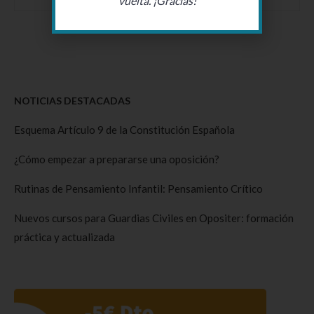
vuelta. ¡Gracias!
NOTICIAS DESTACADAS
Esquema Artículo 9 de la Constitución Española
¿Cómo empezar a prepararse una oposición?
Rutinas de Pensamiento Infantil: Pensamiento Crítico
Nuevos cursos para Guardias Civiles en Opositer: formación
práctica y actualizada