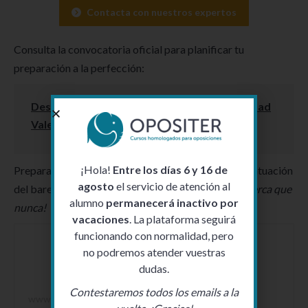
Contacta con nuestros expertos
Consulta la convocatoria oficial para planificar tu
preparación a la perfección:
Descargar Convocatoria Maestros Comunidad
Valenciana 2026 (PDF)
¡Hola!
Entre los días 6 y 16 de
Prepara tu futuro con confianza y con la máxima puntuación
agosto
el servicio de atención al
del baremo gracias a Opositer.
¡Tu plaza está más cerca que
alumno
permanecerá inactivo por
nunca!
vacaciones
. La plataforma seguirá
funcionando con normalidad, pero
no podremos atender vuestras
Opositer
dudas.
Contestaremos todos los emails a la
www.opositer.edu.es