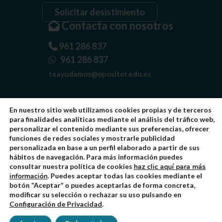
Solicitar desistimiento
Contacta con nosotros
961 286 837
961 286 837
teayudamos@opositer.edu.es
En nuestro sitio web utilizamos cookies propias y de terceros
para finalidades analíticas mediante el análisis del tráfico web,
personalizar el contenido mediante sus preferencias, ofrecer
funciones de redes sociales y mostrarle publicidad
personalizada en base a un perfil elaborado a partir de sus
Quiénes somos
hábitos de navegación. Para más información puedes
consultar nuestra política de cookies
haz clic aquí para más
Aviso Legal
información
. Puedes aceptar todas las cookies mediante el
Política de Privacidad
botón “Aceptar” o puedes aceptarlas de forma concreta,
modificar su selección o rechazar su uso pulsando en
Política de Cookies
Configuración de Privacidad
.
Condiciones Generales
Valoración en google
4.7