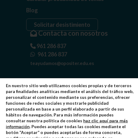
Blog
Solicitar desistimiento
Contacta con nosotros
961 286 837
961 286 837
teayudamos@opositer.edu.es
En nuestro sitio web utilizamos cookies propias y de terceros
para finalidades analíticas mediante el análisis del tráfico web,
personalizar el contenido mediante sus preferencias, ofrecer
funciones de redes sociales y mostrarle publicidad
personalizada en base a un perfil elaborado a partir de sus
Quiénes somos
hábitos de navegación. Para más información puedes
consultar nuestra política de cookies
haz clic aquí para más
Aviso Legal
información
. Puedes aceptar todas las cookies mediante el
Política de Privacidad
botón “Aceptar” o puedes aceptarlas de forma concreta,