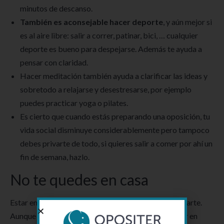
minutos de descanso.
También es aconsejable hacer deporte
, y aún mejor si
es al aire libre: salir a correr, patinar, bici, … cualquier
deporte es bueno para despejarse. Además te ayuda a
pensar con claridad.
Hacer meditación también ayuda a clarificar las ideas y
sobretodo a relajarse y desestresarse, por ejemplo
puedes practicar yoga o pilates.
Es cierto que cuando estás preparando una oposición, tu
vida social disminuye considerablemente pero tampoco
debes privarte de todo, si quieres salir a comer por ahí un
fin de semana, hazlo.
No te quedes en casa
Estar encerrado en casa estudiando puede desmotivarte.
Aunque es cierto que hay gente que prefiere estudiar en