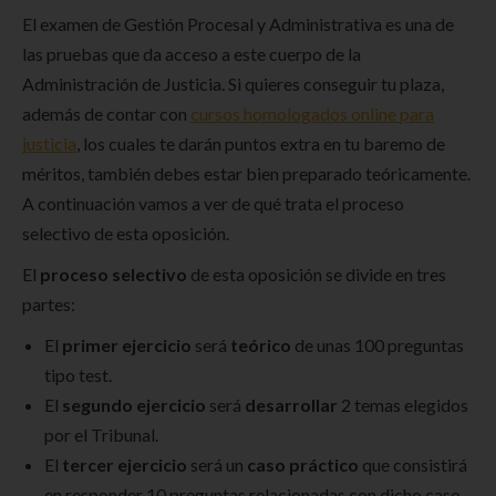
El examen de Gestión Procesal y Administrativa es una de
las pruebas que da acceso a este cuerpo de la
Administración de Justicia. Si quieres conseguir tu plaza,
además de contar con
cursos homologados online para
justicia
, los cuales te darán puntos extra en tu baremo de
méritos, también debes estar bien preparado teóricamente.
A continuación vamos a ver de qué trata el proceso
selectivo de esta oposición.
El
proceso selectivo
de esta oposición se divide en tres
partes:
El
primer ejercicio
será
teórico
de unas 100 preguntas
tipo test.
El
segundo ejercicio
será
desarrollar
2 temas elegidos
por el Tribunal.
El
tercer
ejercicio
será un
caso práctico
que consistirá
en responder 10 preguntas relacionadas con dicho caso