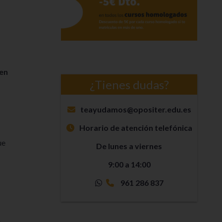
ben
¿Tienes dudas?
teayudamos@opositer.edu.es
Horario de atención telefónica
ue
De lunes a viernes
9:00 a 14:00
961 286 837
.