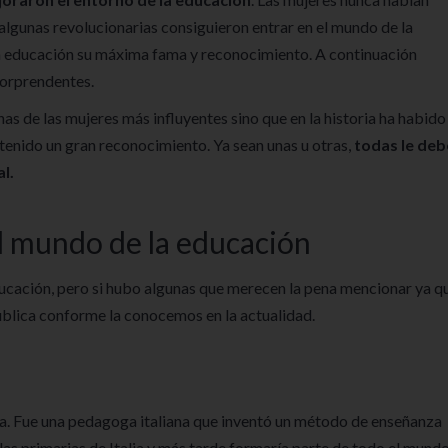
 algunas revolucionarias consiguieron entrar en el mundo de la
la educación su máxima fama y reconocimiento. A continuación
sorprendentes.
 de las mujeres más influyentes sino que en la historia ha habido
enido un gran reconocimiento. Ya sean unas u otras,
todas le de
l.
l mundo de la educación
ucación, pero si hubo algunas que merecen la pena mencionar ya q
ública conforme la conocemos en la actualidad.
ía. Fue una pedagoga italiana que inventó un método de enseñanza
as primarias de Italia y más tarde formaría parte de todo el mundo