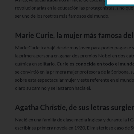
revolucionarias en la educación las protagonistas, sino que
ser uno de los rostros más famosos del mundo.
Marie Curie, la mujer más famosa del
Marie Curie trabajó desde muy joven para poder pagarse s
la primera persona en ganar dos premios Nobel en dos categ
química en solitario.
Curie es conocida en todo el mundo
se convirtió en la primera mujer profesora de la Sorbona, 
sobre esta espectacular mujer y este referente en el mundo
claro su camino y se lanzaron hacia él.
Agatha Christie, de sus letras surgi
Nació en una familia de clase media inglesa y durante la I
escribir su primera novela en 1920, El misterioso caso de St