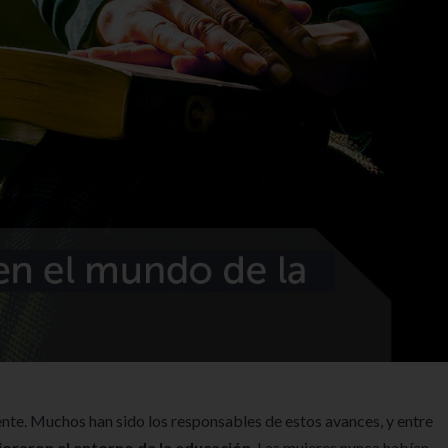
nte. Muchos han sido los responsables de estos avances, y entre
oraron el entorno de la educación
. Las mujeres nunca habían