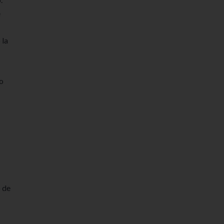
e
 la
o
o de