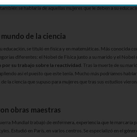
 también se hablaría de aquellas mujeres que le deben a su educaci
 mundo de la ciencia
u educación, se tituló en física y en matemáticas. Más conocida c
orías diferentes: el Nobel de Física junto a su marido y el Nobel 
 por su trabajo sobre la reactividad
. Tras la muerte de su mari
supliendo así el puesto que este tenía. Mucho más podríamos hablar
 de la ciencia que supuso para mujeres que tras sus estudios vieron
eron obras maestras
 Guerra Mundial trabajó de enfermera, experiencia que le marcaría 
yles. Estudió en París, en varios centros. Se especializó en el géner