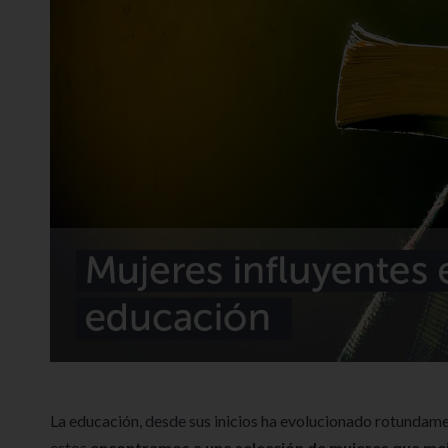
La educación, desde sus inicios ha evolucionado rotundame
estos
encontramos a una selección de mujeres que mej