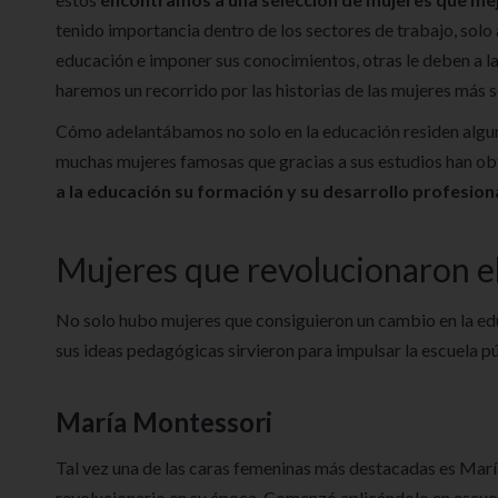
tenido importancia dentro de los sectores de trabajo, solo
educación e imponer sus conocimientos, otras le deben a 
haremos un recorrido por las historias de las mujeres más 
Cómo adelantábamos no solo en la educación residen algunas
muchas mujeres famosas que gracias a sus estudios han obt
a la educación su formación y su desarrollo profesiona
Mujeres que revolucionaron e
No solo hubo mujeres que consiguieron un cambio en la ed
sus ideas pedagógicas sirvieron para impulsar la escuela p
María Montessori
Tal vez una de las caras femeninas más destacadas es Mar
revolucionario en su época. Comenzó aplicándolo en escuel