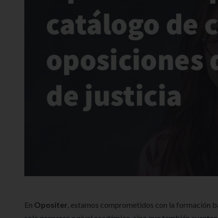
En
Opositer
, estamos comprometidos con la formación b
solo preparan a nivel académico, sino que también cuenta