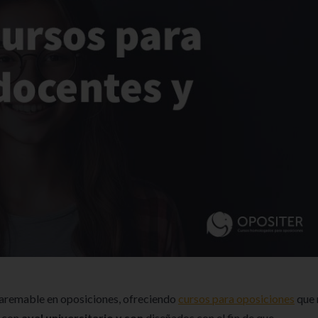
aremable en oposiciones, ofreciendo
cursos para oposiciones
que 
n con
aval universitario y son
diseñados con el fin de que