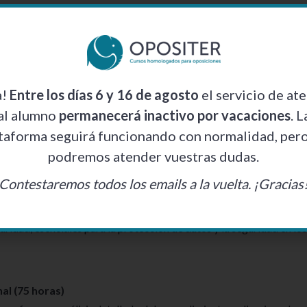
s de justicia
lc, la hoja de cálculo de OpenOffice, herramienta utilizada
l manejo de datos.
a!
Entre los días 6 y 16 de agosto
el servicio de at
al alumno
permanecerá inactivo por vacaciones
. L
taforma seguirá funcionando con normalidad, per
OpenOffice, una herramienta muy útil para los profesionales de
podremos atender vuestras dudas.
istrativos.
Contestaremos todos los emails a la vuelta. ¡Gracias
 justicia (75 horas)
ridad, esenciales para la protección de datos y la seguridad en los
nal (75 horas)