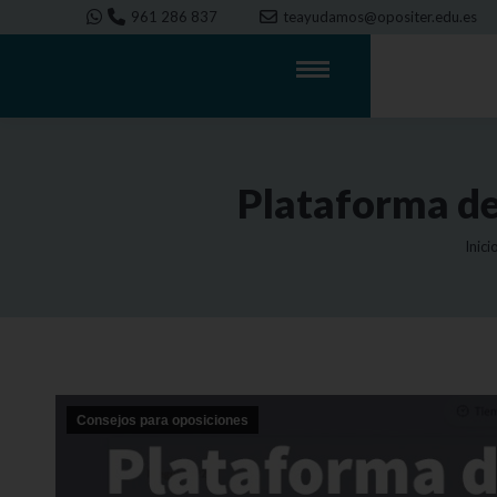
961 286 837
teayudamos@opositer.edu.es
Plataforma de
Está
Inici
Consejos para oposiciones