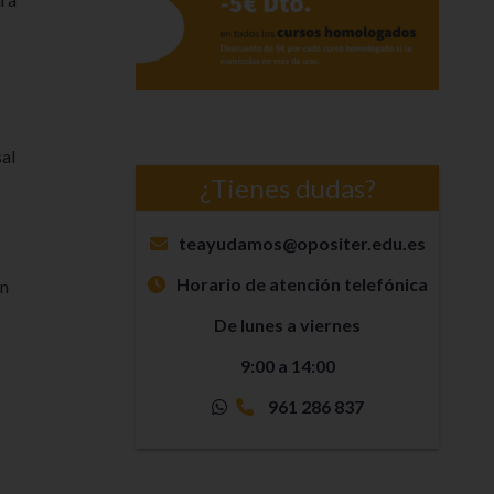
sal
¿Tienes dudas?
s
teayudamos@opositer.edu.es
Horario de atención telefónica
en
De lunes a viernes
9:00 a 14:00
961 286 837