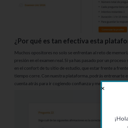
¿Por qué es tan efectiva esta plataf
Muchos opositores no solo se enfrentan al reto de memoriz
presión en el examen real. Si ya has pasado por un proceso s
en el confort de tu sitio de estudio, que estar frente a fren
tiempo corre. Con nuestra plataforma, podrás entrenarte en
cuenta atrás para ir cogiendo confianza y mejorar tu capac
¡Hol