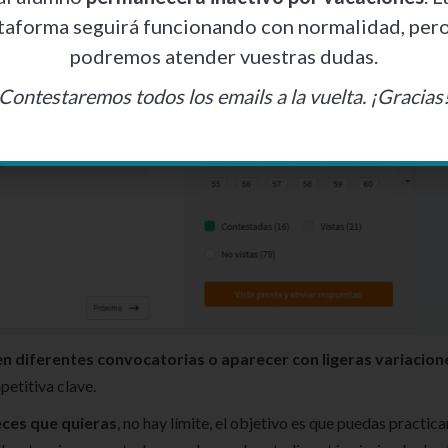
taforma seguirá funcionando con normalidad, per
podremos atender vuestras dudas.
Contestaremos todos los emails a la vuelta. ¡Gracias
n diferentes convocatorias o aparecer con ligeras variacion
etitiva clave.
eces que quieras
, no hay límite, el objetivo es que puedas practica