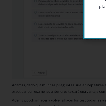
pla
Además, dado que
muchas preguntas suelen repetirse e
practicar con exámenes anteriores te dará una ventaja comp
Además, podrás hacer y volver a hacer los test todas
las v