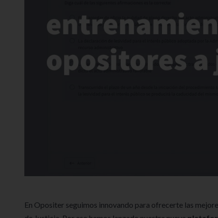
En Opositer seguimos innovando para ofrecerte las mejores
de Justicia. Por eso hemos lanzado nuestra nueva
platafor