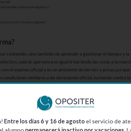
orma?
ar contenido, sino también de aprender a gestionar el tiempo y la
electivo, sabrás que nunca es igual ir haciendo las cosas a tu marc
te con el examen oficial y en un ambiente de nervios y prisas porque 
 condiciones similares a las del examen oficial, luchando contra la
idad de respuesta.
a!
Entre los días 6 y 16 de agosto
el servicio de at
al alumno
permanecerá inactivo por vacaciones
. L