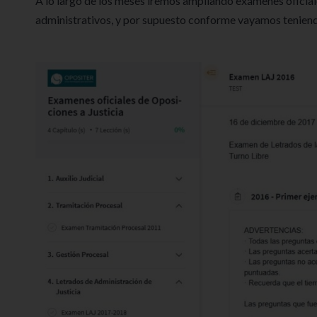
A lo largo de los meses iremos ampliando exámenes oficial
administrativos, y por supuesto conforme vayamos teniend