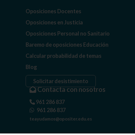
Oposiciones Docentes
Oposiciones en Justicia
Oposiciones Personal no Sanitario
Baremo de oposiciones Educación
Calcular probabilidad de temas
Blog
Solicitar desistimiento
Contacta con nosotros
961 286 837
961 286 837
teayudamos@opositer.edu.es