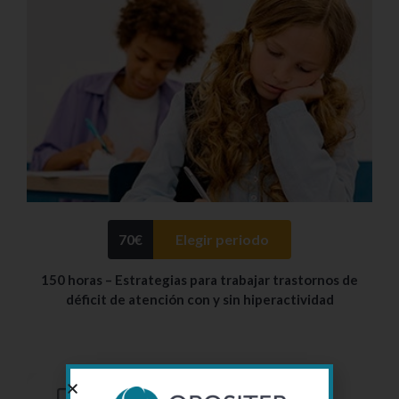
70
€
Elegir periodo
150 horas – Estrategias para trabajar trastornos de
déficit de atención con y sin hiperactividad