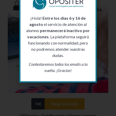
¡Hola!
Entre los días 6 y 16 de
agosto
el servicio de atención al
alumno
permanecerá inactivo por
vacaciones
. La plataforma seguirá
funcionando con normalidad, pero
no podremos atender vuestras
dudas.
Contestaremos todos los emails a la
vuelta. ¡Gracias!
70
€
Elegir periodo
150 horas – Gamificación y Steam Learning