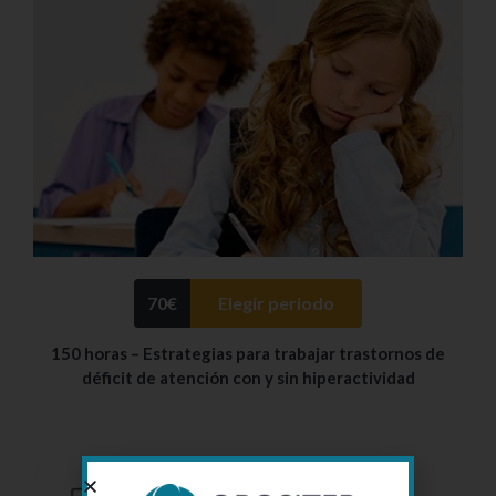
70
€
Elegir periodo
150 horas – Estrategias para trabajar trastornos de
déficit de atención con y sin hiperactividad