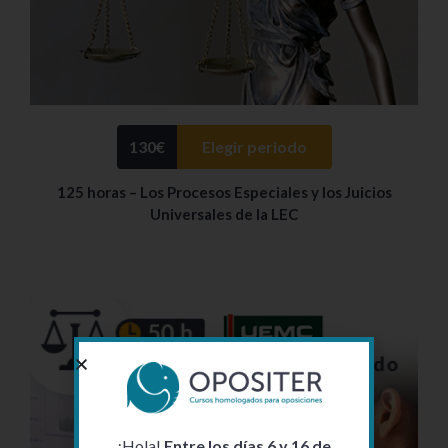
130
€
Elegir periodo
125 horas – Los Procesos Especiales y los Juicios
Universales de la LEC
¡Hola!
Entre los días 6 y 16 de