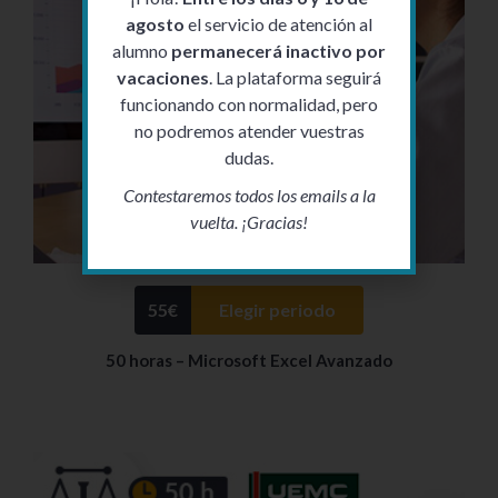
agosto
el servicio de atención al
alumno
permanecerá inactivo por
vacaciones
. La plataforma seguirá
funcionando con normalidad, pero
no podremos atender vuestras
dudas.
Contestaremos todos los emails a la
vuelta. ¡Gracias!
55
€
Elegir periodo
50 horas – Microsoft Excel Avanzado