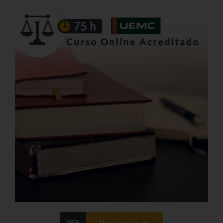
85
€
Elegir periodo