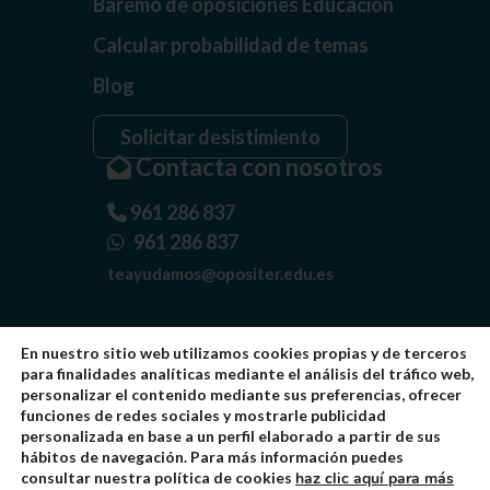
Baremo de oposiciones Educación
Calcular probabilidad de temas
Blog
Solicitar desistimiento
Contacta con nosotros
961 286 837
961 286 837
teayudamos@opositer.edu.es
En nuestro sitio web utilizamos cookies propias y de terceros
para finalidades analíticas mediante el análisis del tráfico web,
personalizar el contenido mediante sus preferencias, ofrecer
funciones de redes sociales y mostrarle publicidad
personalizada en base a un perfil elaborado a partir de sus
Quiénes somos
hábitos de navegación. Para más información puedes
consultar nuestra política de cookies
haz clic aquí para más
Aviso Legal