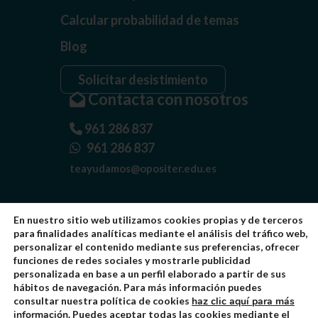
Calcular probabilidad de temas
Blog
Solicitar desistimiento
Contacta con nosotros
961 286 837
961 286 837
teayudamos@opositer.edu.es
En nuestro sitio web utilizamos cookies propias y de terceros
para finalidades analíticas mediante el análisis del tráfico web,
personalizar el contenido mediante sus preferencias, ofrecer
funciones de redes sociales y mostrarle publicidad
personalizada en base a un perfil elaborado a partir de sus
Quiénes somos
hábitos de navegación. Para más información puedes
consultar nuestra política de cookies
haz clic aquí para más
Aviso Legal
información
. Puedes aceptar todas las cookies mediante el