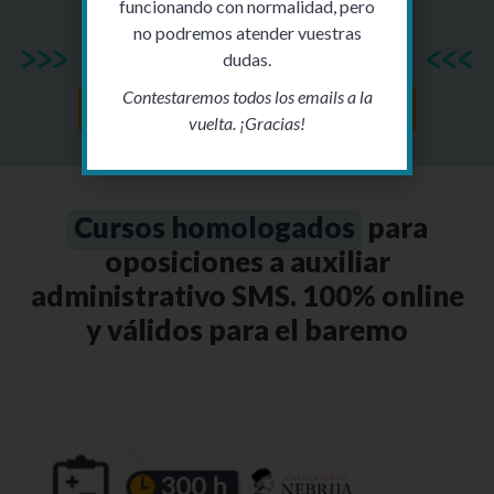
funcionando con normalidad, pero
descuento
para Cursos Homologados
no podremos atender vuestras
para Oposiciones
dudas.
Contestaremos todos los emails a la
Suscribirme
vuelta. ¡Gracias!
Cursos homologados
para
oposiciones a auxiliar
administrativo SMS. 100% online
y válidos para el baremo