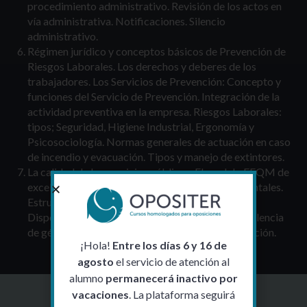
procedimiento administrativo. Revisión de los actos en
vía administrativa. Notificaciones. Silencio
administrativo.
Régimen jurídico y conceptos básicos de Prevención de
Riesgos Laborales. Los derechos y deberes de los
trabajadores. Los Servicios de Prevención: Concepto y
funciones del Servicio de Prevención. Integración de la
actividad preventiva en la empresa. Riesgos Laborales:
tipos; Seguridad, Higiene Industrial, Ergonomía y
Psicosociología. Normas generales de actuación en caso
de incendio y evacuación. Tipos y manejo de extintores.
La calidad de los servicios públicos. El modelo EFQM de
excelencia. Autoevaluación. Conceptos fundamentales.
Estructura. Criterios de puntuación. Igualdad:
Disposiciones generales. Protección contra la violencia
de género en la Región de Murcia: áreas de actuación.
¡Hola!
Entre los días 6 y 16 de
agosto
el servicio de atención al
alumno
permanecerá inactivo por
vacaciones
. La plataforma seguirá
Suscríbete al blog
Y recibe
10€ de