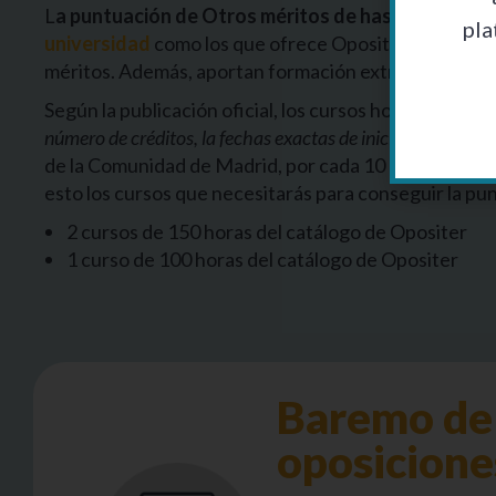
L
a puntuación de Otros méritos de hasta un máximo
pla
universidad
como los que ofrece Opositer. Éstos son
méritos. Además, aportan formación extra para el p
Según la publicación oficial, los cursos homologados 
número de créditos, la fechas exactas de inicio y fin de la 
de la Comunidad de Madrid, por cada 10 horas efectu
esto los cursos que necesitarás para conseguir la p
2 cursos de 150 horas del catálogo de Opositer
1 curso de 100 horas del catálogo de Opositer
Baremo de
oposicione