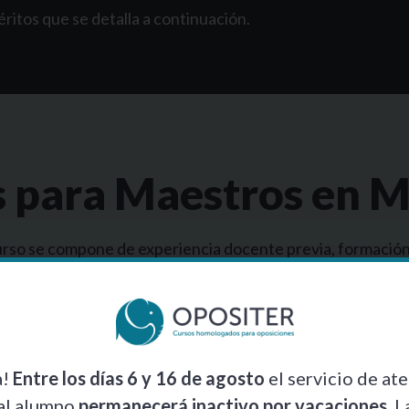
ritos que se detalla a continuación.
s
para Maestros en M
urso se compone de experiencia docente previa, formación
ta un máximo de 7 puntos
donde se valora si el aspirante 
máximo de 5 puntos
donde se valora la nota de expediente 
a!
Entre los días 6 y 16 de agosto
el servicio de at
al alumno
permanecerá inactivo por vacaciones
. L