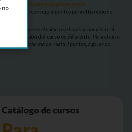
ación de
cursos homologados por la
o no
a y flexible de conseguir puntos para el baremo de
ste de modo expreso el número de horas de duración o el
s de duración del curso es diferente.
Para el caso
tos, con un máximo de hasta 2 puntos, siguiendo
Catálogo de cursos
Para