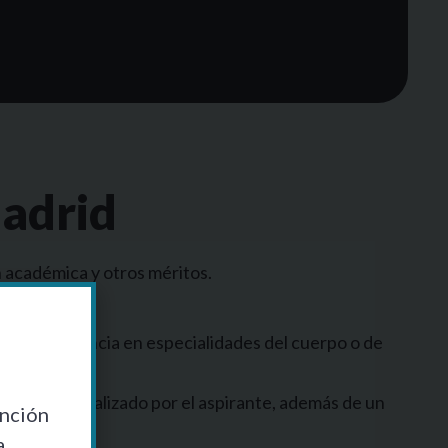
adrid
 académica y otros méritos.
tiene experiencia en especialidades del cuerpo o de
del grado realizado por el aspirante, además de un
ención
a