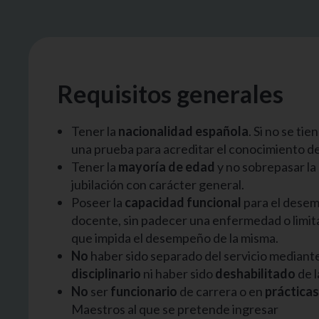
Requisitos generales
Tener la
nacionalidad española
. Si no se tie
una prueba para acreditar el conocimiento de
Tener la
mayoría de edad
y no sobrepasar l
jubilación con carácter general.
Poseer la
capacidad funcional
para el desem
docente, sin padecer una enfermedad o limitac
que impida el desempeño de la misma.
No
haber sido separado del servicio mediant
disciplinario
ni haber sido
deshabilitado
de 
No
ser
funcionario
de carrera o en
prácticas
Maestros al que se pretende ingresar