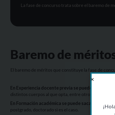
La fase de concurso trata sobre el baremo de mé
Baremo de mérito
El baremo de méritos que constituye la fase de conc
En Experiencia docente previa se puede sacar has
distintos cuerpos al que opta, entre otros.
En Formación académica se puede sacar hasta un 
¡Hol
postgrado, doctorado si es el caso.