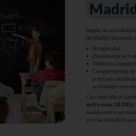
Madri
Según las estadístic
de Madrid depende d
Antigüedad
Zona donde se tra
Distintos complem
Complementos de p
préstamo de libros
actividades extrae
Con todo ello el sue
entre unos 18.000 y
sueldo entre un maest
y en las estadísticas