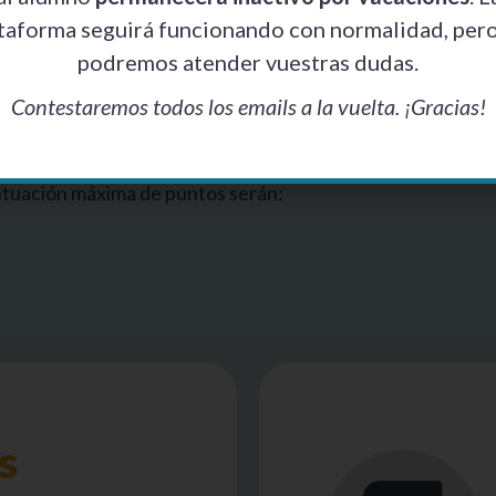
 de 2 puntos se puede conseguir a través de la acredit
taforma seguirá funcionando con normalidad, per
 cursos online, por lo que realizarlos es una manera cómod
podremos atender vuestras dudas.
uesto de maestro en Madrid.
Contestaremos todos los emails a la vuelta. ¡Gracias!
se deben de justificar mediante un
“Certificado en el que con
actividad”
.
En cada Comunidad Autónoma el número de hora
adas a través de cursos homologados, se cuentan 0,05 pun
untuación máxima de puntos serán:
s