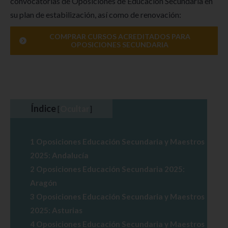
convocatorias de Oposiciones de Educación Secundaria en
su plan de estabilización, así como de renovación:
COMPRAR CURSOS ACREDITADOS PARA
OPOSICIONES SECUNDARIA
Índice
[
Ocultar
]
1
Oposiciones Educación Secundaria y Maestros
2025: Andalucía
2
Oposiciones Educación Secundaria 2025:
Aragón
3
Oposiciones Educación Secundaria y Maestros
2025: Asturias
4
Oposiciones Educación Secundaria y Maestros